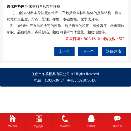
碳化钨料钵
粉末材料单颗粒的性质：
1）由粉末材料本身决定的性质，它包括粉末材料晶体的点阵结构、粉末
颗粒的真密度、熔点、塑性、弹性、电磁性能、化学成分等。
2）由粉末生产方法所决定的性质。包括粉末的粒度、有效密度、粉末颗粒
形貌、晶粒结构、点阵缺陷、颗粒内吸附气体含量、颗粒活性等。
发表日期：2020-12-10 浏览次数：572
上一个
下一个
返回列表
任丘市华腾模具有限公司
All Rights Reserved.
电话：
13930736437
手机：
13930736437
网站首页
电话咨询
在线客服
留言咨询
产品类别