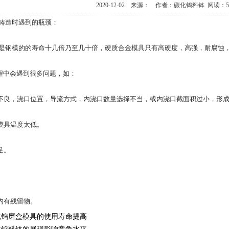
2020-12-02 来源： 作者：碳化钨料钵 阅读：
铸造时遇到的瓶颈：
是钢模的的寿命十几倍乃至几十倍，硬质合金模具只有高硬度，高强，耐腐蚀
程中会遇到很多问题，如：
件不良，浇口位置，导流方式，内浇口数量选择不当，或内浇口截面积过小，形
及模具温度太低。
足。
。
腔内有残留物。
化钨磨盒模具的使用寿命提高