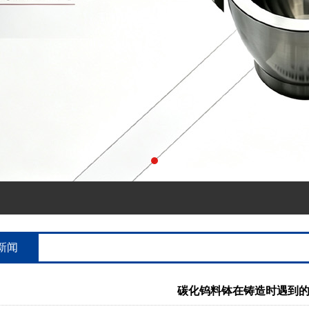
新闻
碳化钨料钵在铸造时遇到