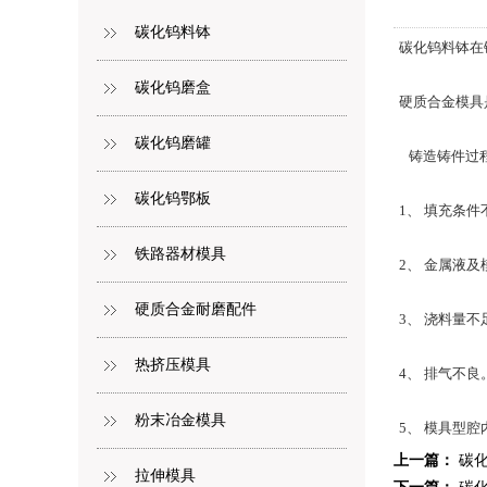
碳化钨料钵
碳化钨料钵在
碳化钨磨盒
硬质合金模具
碳化钨磨罐
铸造铸件过
碳化钨鄂板
1、 填充条
铁路器材模具
2、 金属液
硬质合金耐磨配件
3、 浇料量不
热挤压模具
4、 排气不良
粉末冶金模具
5、 模具型
上一篇：
碳
拉伸模具