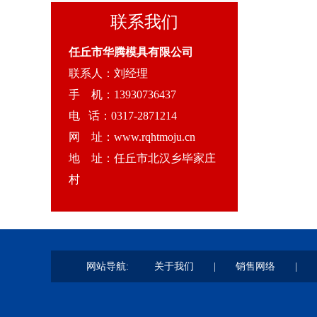
联系我们
任丘市华腾模具有限公司
联系人：刘经理
手 机：13930736437
电 话：0317-2871214
网 址：www.rqhtmoju.cn
地 址：任丘市北汉乡毕家庄
村
网站导航:
关于我们
|
销售网络
|