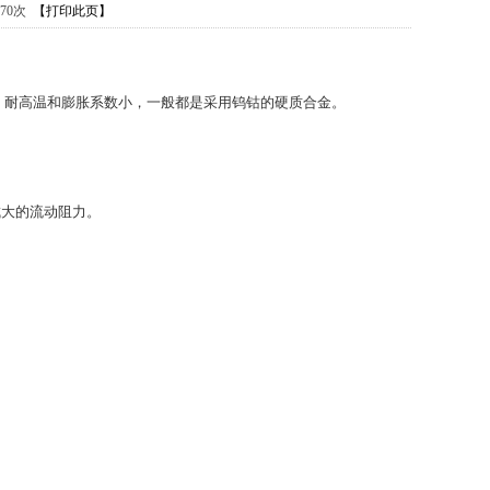
570次
【打印此页】
，耐高温和膨胀系数小，一般都是采用钨钴的硬质合金。
成大的流动阻力。