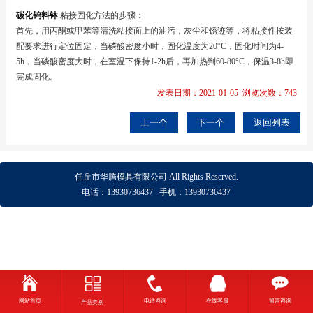
碳化钨料钵
粘接固化方法的步骤：
首先，用丙酮或甲苯等清洗粘接面上的油污，灰尘和锈迹等，将粘接件按装
配要求进行定位固定，当磷酸密度小时，固化温度为20°C，固化时间为4-
5h，当磷酸密度大时，在室温下保持1-2h后，再加热到60-80°C，保温3-8h即
完成固化。
发表日期：2021-01-05 浏览次数：743
上一个
下一个
返回列表
任丘市华腾模具有限公司
All Rights Reserved.
电话：
13930736437
手机：
13930736437
网站首页
电话咨询
在线客服
留言咨询
产品类别