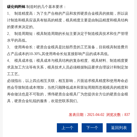
碳化钨料钵
制造时的几个基本要求：
1、 制造精度高：为了生产合格的产品和发挥硬质合金模具的效能，所以设
计制造和模具应该具有较高的精度，模具精度主要是由制品精度和模具结构
的要求来决定的。
2、 制造周期短：模具制造周期的长短主要决定于制造模具技术和生产管理
水平的高低。
3、 使用寿命长：硬质合金模具是比较昂贵的工艺装备，目前模具制造费月
占产品成本的10-30%,其使用寿命长短直接影响产品的成本高低。
4、 模具成本低：模具成本与模具结构的复杂程度、模具材料、制造精度要
求及加工方法等有关系，模具技术人员必须根据制品要求合理设计和制定加
工工艺。
必须指出，以上四点相互关联，相互影响，片面追求模具精度和使用寿命必
然会导致制造成本增加，当然只顾降低成本和算短周期而忽视模具的精度和
寿命做法也是不可取的，博伟硬质合金模具厂为您提供全方位的硬质合金模
具，硬质合金轧辊的服务，欢迎您联系我们。
发表日期：2021-04-02 浏览次数：837
上一个
下一个
返回列表