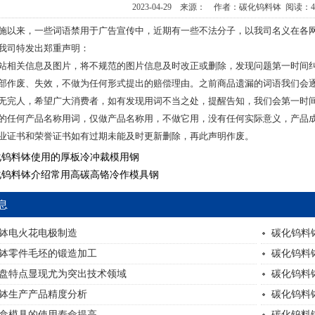
2023-04-29 来源： 作者：碳化钨料钵 阅读：
施以来，一些词语禁用于广告宣传中，近期有一些不法分子，以我司名义在各
我司特发出郑重声明：
站相关信息及图片，将不规范的图片信息及时改正或删除，发现问题第一时间
部作废、失效，不做为任何形式提出的赔偿理由。之前商品遗漏的词语我们会
无完人，希望广大消费者，如有发现用词不当之处，提醒告知，我们会第一时间
的任何产品名称用词，仅做产品名称用，不做它用，没有任何实际意义，产品
业证书和荣誉证书如有过期未能及时更新删除，再此声明作废。
化钨料钵使用的厚板冷冲裁模用钢
化钨料钵介绍常用高碳高铬冷作模具钢
息
钵电火花电极制造
碳化钨料
钵零件毛坯的锻造加工
碳化钨料
盘特点显现尤为突出技术领域
碳化钨料
钵生产产品精度分析
碳化钨料
盒模具的使用寿命提高
碳化钨料