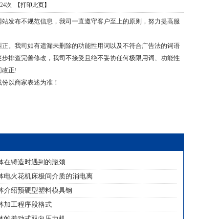
424次
【打印此页】
网站发布不规范信息，我司一直遵守客户至上的原则，努力提高服
纠正。我司如有遗漏未删除的功能性用词以及不符合广告法的词语
逐步排查完善修改，我司不接受且绝不妥协任何极限用词、功能性
改正!
成份以商家表述为准！
钵在铸造时遇到的瓶颈
钵电火花机床极间介质的消电离
钵介绍预硬型塑料模具钢
钵加工程序段格式
钵的差动式双向压力机