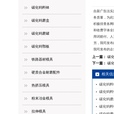
碳化钨料钵
自新广告法实
务质量，为此
碳化钨磨盒
积极排查各网
和收费字体全
碳化钨磨罐
用词赔付。人
另，我司发布
碳化钨鄂板
我司发布的企
上一篇：
碳
铁路器材模具
下一篇：
碳
硬质合金耐磨配件
相关信
碳化钨料
热挤压模具
碳化钨料
粉末冶金模具
碳化钨磨
碳化钨料
拉伸模具
碳化钨磨