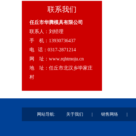
联系我们
任丘市华腾模具有限公司
联系人：刘经理
手 机：13930736437
电 话：0317-2871214
网 址：www.rqhtmoju.cn
地 址：任丘市北汉乡毕家庄
村
网站导航:
关于我们
|
销售网络
|